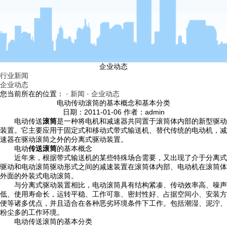
企业动态
行业新闻
企业动态
您当前所在的位置： ·
新闻
·
企业动态
电动传动滚筒的基本概念和基本分类
日期：2011-01-06 作者：admin
电动传送
滚筒
是一种将电机和减速器共同置于滚筒体内部的新型驱动
装置。它主要应用于固定式和移动式带式输送机、替代传统的电动机，减
速器在驱动滚筒之外的分离式驱动装置。
电动
传送滚筒
的基本概念
近年来，根据带式输送机的某些特殊场合需要，又出现了介于分离式
驱动和电动滚筒驱动形式之间的减速装置在滚筒体内部、电动机在滚筒体
外面的外装式电动滚筒。
与分离式驱动装置相比，电动滚筒具有结构紧凑、传动效率高、噪声
低、使用寿命长，运转平稳、工作可靠、密封性好、占据空间小、安装方
便等诸多优点，并且适合在各种恶劣环境条件下工作。包括潮湿、泥泞、
粉尘多的工作环境。
电动传送滚筒的基本分类