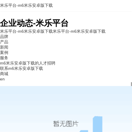
米乐平台-m6米乐安卓版下载
企业动态-米乐平台
米乐平台-m6米乐安卓版下载
米乐平台-m6米乐安卓版下载
品牌
产品
新闻
案例
服务
m6米乐安卓版下载的人才招聘
联系m6米乐安卓版下载
商城
en
|