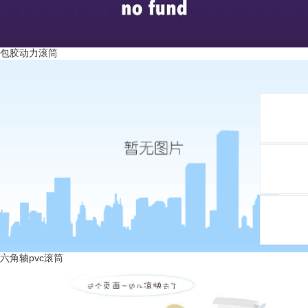
包胶动力滚筒
六角轴pvc滚筒