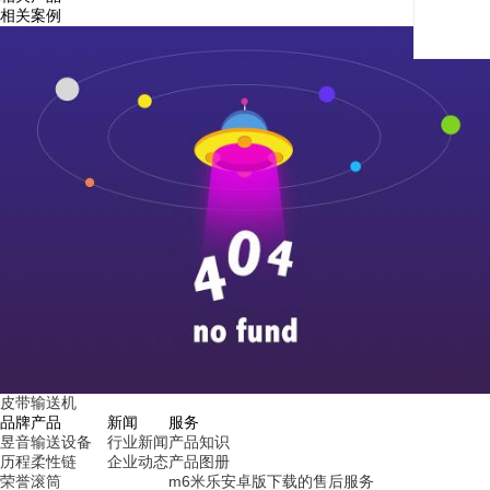
相关案例
皮带输送机
品牌
产品
新闻
服务
昱音
输送设备
行业新闻
产品知识
历程
柔性链
企业动态
产品图册
荣誉
滚筒
m6米乐安卓版下载的售后服务