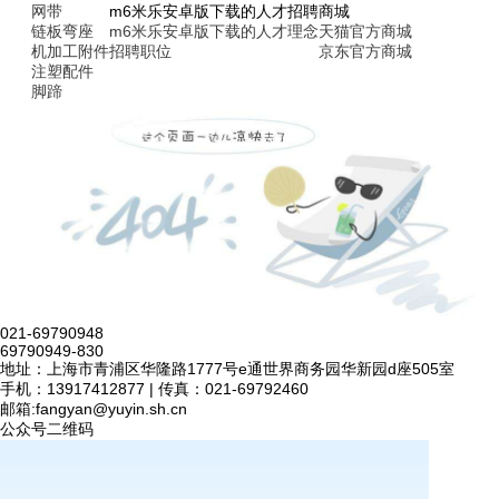
网带
m6米乐安卓版下载的人才招聘
商城
链板弯座
m6米乐安卓版下载的人才理念
天猫官方商城
机加工附件
招聘职位
京东官方商城
注塑配件
脚蹄
021-69790948
69790949-830
地址：上海市青浦区华隆路1777号e通世界商务园华新园d座505室
手机：13917412877 | 传真：021-69792460
邮箱:
fangyan@yuyin.sh.cn
公众号二维码