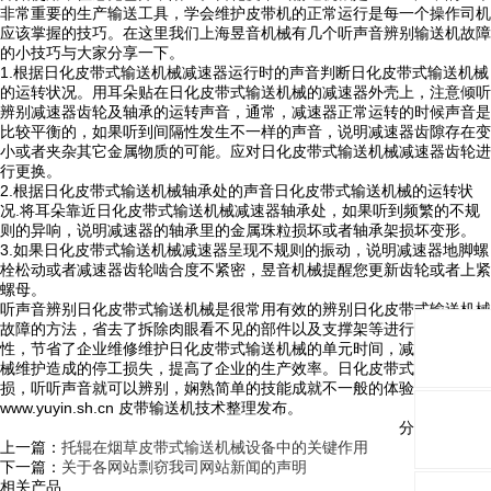
非常重要的生产输送工具，学会维护皮带机的正常运行是每一个操作司机
应该掌握的技巧。在这里我们上海昱音机械有几个听声音辨别输送机故障
的小技巧与大家分享一下。
1.根据日化皮带式输送机械减速器运行时的声音判断日化皮带式输送机械
的运转状况。用耳朵贴在日化皮带式输送机械的减速器外壳上，注意倾听
辨别减速器齿轮及轴承的运转声音，通常，减速器正常运转的时候声音是
比较平衡的，如果听到间隔性发生不一样的声音，说明减速器齿隙存在变
小或者夹杂其它金属物质的可能。应对日化皮带式输送机械减速器齿轮进
行更换。
2.根据日化皮带式输送机械轴承处的声音日化皮带式输送机械的运转状
况.将耳朵靠近日化皮带式输送机械减速器轴承处，如果听到频繁的不规
则的异响，说明减速器的轴承里的金属珠粒损坏或者轴承架损坏变形。
3.如果日化皮带式输送机械减速器呈现不规则的振动，说明减速器地脚螺
栓松动或者减速器齿轮啮合度不紧密，昱音机械提醒您更新齿轮或者上紧
螺母。
听声音辨别日化皮带式输送机械是很常用有效的辨别日化皮带式输送机械
故障的方法，省去了拆除肉眼看不见的部件以及支撑架等进行诊断的繁琐
性，节省了企业维修维护日化皮带式输送机械的单元时间，减小了输送机
械维护造成的停工损失，提高了企业的生产效率。日化皮带式输送机械劳
损，听听声音就可以辨别，娴熟简单的技能成就不一般的体验。
www.yuyin.sh.cn 皮带输送机技术整理发布。
分享与关注：
上一篇：
托辊在烟草皮带式输送机械设备中的关键作用
下一篇：
关于各网站剽窃我司网站新闻的声明
相关产品