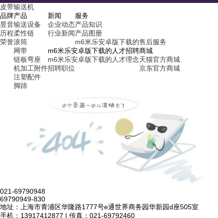
皮带输送机
品牌
产品
新闻
服务
昱音
输送设备
企业动态
产品知识
历程
柔性链
行业新闻
产品图册
荣誉
滚筒
m6米乐安卓版下载的售后服务
网带
m6米乐安卓版下载的人才招聘
商城
链板弯座
m6米乐安卓版下载的人才理念
天猫官方商城
机加工附件
招聘职位
京东官方商城
注塑配件
脚蹄
021-69790948
69790949-830
地址：上海市青浦区华隆路1777号e通世界商务园华新园d座505室
手机：13917412877 | 传真：021-69792460