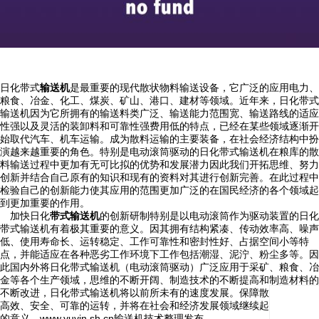
日化带式
输送机
是最重要的现代散状物料输送设备，它广泛的应用电力、
粮食、冶金、化工、煤炭、矿山、港口、建材等领域。近年来，日化带式
输送机因为它所拥有的输送料类广泛、输送能力范围宽、输送路线的适应
性强以及灵活的装卸料和可靠性强费用低的特点，已经在某些领域逐渐开
始取代汽车、机车运输。成为散料运输的主要装备，在社会经济结构中扮
演越来越重要的角色。特别是电动滚筒驱动的日化带式输送机在粮库的散
料输送过程中更加有无可比拟的优势和发展潜力因此我们开拓思维、努力
创新并结合自己原有的知识和现有的资料对其进行创新完善。在此过程中
检验自己的创新能力使其应用的范围更加广泛的在国民经济的各个领域起
到更加重要的作用。
加快日化
带式输送机
的创新研制特别是以电动滚筒作为驱动装置的日化
带式输送机有着极其重要的意义。因其拥有结构紧凑、传动效率高、噪声
低、使用寿命长、运转稳定、工作可靠性和密封性好、占据空间小等特
点，并能适应在各种恶劣工作环境下工作包括潮湿、泥泞、粉尘多等。因
此国内外将日化带式输送机（电动滚筒驱动）广泛应用于采矿、粮食、冶
金等各个生产领域，思维的不断开阔、制造技术的不断提高和制造材料的
不断改进，日化带式输送机将以前所未有的速度发展。保障散料输送工作
高效、安全、可靠的运转，并将在社会和经济发展领域继续起到更加重要
的意义。www.yuyin.sh.cn输送机技术整理发布。