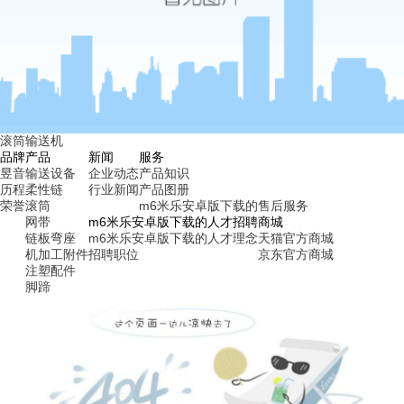
滚筒输送机
品牌
产品
新闻
服务
昱音
输送设备
企业动态
产品知识
历程
柔性链
行业新闻
产品图册
荣誉
滚筒
m6米乐安卓版下载的售后服务
网带
m6米乐安卓版下载的人才招聘
商城
链板弯座
m6米乐安卓版下载的人才理念
天猫官方商城
机加工附件
招聘职位
京东官方商城
注塑配件
脚蹄