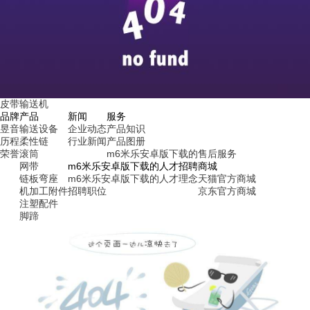
皮带输送机
品牌
产品
新闻
服务
昱音
输送设备
企业动态
产品知识
历程
柔性链
行业新闻
产品图册
荣誉
滚筒
m6米乐安卓版下载的售后服务
网带
m6米乐安卓版下载的人才招聘
商城
链板弯座
m6米乐安卓版下载的人才理念
天猫官方商城
机加工附件
招聘职位
京东官方商城
注塑配件
脚蹄