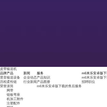
皮带输送机
品牌
产品
新闻
服务
m6米乐安卓版
昱音
输送设备
企业动态
产品知识
m6米乐安卓版
历程
柔性链
行业新闻
产品图册
招聘职位
荣誉
滚筒
m6米乐安卓版下载的售后服务
网带
链板弯座
机加工附件
注塑配件