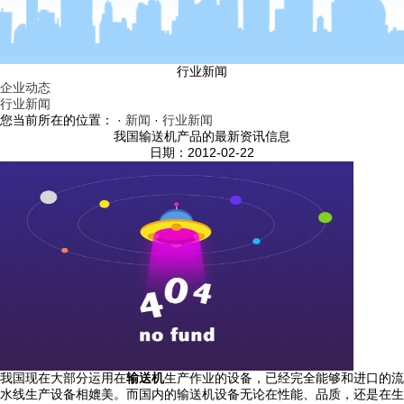
行业新闻
企业动态
行业新闻
您当前所在的位置： ·
新闻
·
行业新闻
我国输送机产品的最新资讯信息
日期：2012-02-22
我国现在大部分运用在
输送机
生产作业的设备，已经完全能够和进口的流
水线生产设备相媲美。而国内的输送机设备无论在性能、品质，还是在生