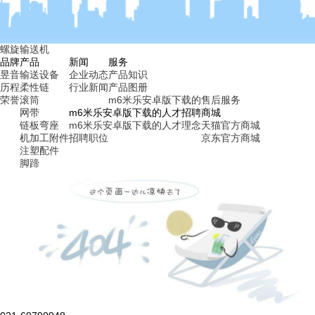
螺旋输送机
品牌
产品
新闻
服务
昱音
输送设备
企业动态
产品知识
历程
柔性链
行业新闻
产品图册
荣誉
滚筒
m6米乐安卓版下载的售后服务
网带
m6米乐安卓版下载的人才招聘
商城
链板弯座
m6米乐安卓版下载的人才理念
天猫官方商城
机加工附件
招聘职位
京东官方商城
注塑配件
脚蹄