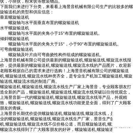
状，小块状，粉末状等散装物品。
下面我们来进行下分类，来看看上海昱音机械有限公司生产的比较多的螺
旋输送机的类型和供应信息：
垂直螺旋输送机
螺旋轴与水平面垂直布置的螺旋输送机
水平螺旋输送机
螺旋轴与水平面的夹角小于15°布置的螺旋输送机。
倾斜螺旋输送机
螺旋轴与水平面的夹角大于15°，小于90°布置的螺旋输送机。
可弯曲螺旋输送机
螺旋轴及叶片由可弯曲挠性构件组成的螺旋输送机。
上海昱音机械有限公司提供最新的螺旋输送机,螺旋输送线,螺旋流水线报
价，提供最新的螺旋输送机,螺旋输送线,螺旋流水线的产品图片，欢迎新
老顾客根据自己的需求来进行选购！上海昱音机械有限公司的螺旋输送
机,螺旋输送线,螺旋流水线种类齐全，是专业生产机加工螺旋输送机,螺旋
输送线,螺旋流水线的制造厂商。
螺旋输送机,螺旋输送线,螺旋流水线生产厂家上海昱音，专业顾客朋友打
造全新的产品，螺旋输送机,螺旋输送线,螺旋流水线突破以往传统观念，
上海昱音新一代的螺旋输送机,螺旋输送线,螺旋流水线等产品，外观精
致，螺旋输送机,螺旋输送线,螺旋流水线功能更是全面，得到了广大顾客
朋友的青睐。
上海昱音长期优价提供螺旋输送机,螺旋输送线,螺旋流水线，是全国最专
业的螺旋输送机,螺旋输送线,螺旋流水线生产厂家，昱音生产的螺旋输送
机,螺旋输送线,螺旋流水线不仅价格公道，而且螺旋输送机,螺旋输送线,
螺旋流水线得到了广大顾客朋友的好评，螺旋输送机,螺旋输送线,螺旋流