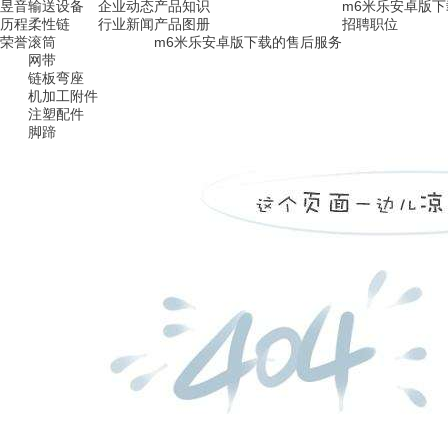
昱音
输送设备
企业动态
产品知识
m6米乐安卓版
历程
柔性链
行业新闻
产品图册
招聘职位
荣誉
滚筒
m6米乐安卓版下载的售后服务
网带
链板弯座
机加工附件
注塑配件
脚蹄