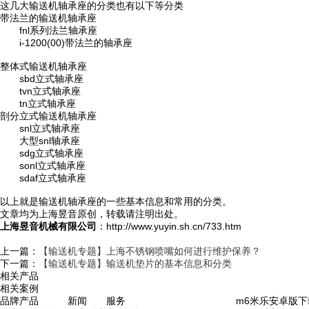
这几大输送机轴承座的分类也有以下等分类
带法兰的输送机轴承座
fnl系列法兰轴承座
i-1200(00)带法兰的轴承座
整体式输送机轴承座
sbd立式轴承座
tvn立式轴承座
tn立式轴承座
剖分立式输送机轴承座
snl立式轴承座
大型snl轴承座
sdg立式轴承座
sonl立式轴承座
sdaf立式轴承座
以上就是输送机轴承座的一些基本信息和常用的分类。
文章均为上海昱音原创，转载请注明出处。
上海昱音机械有限公司
：http://www.yuyin.sh.cn/733.htm
上一篇：
【输送机专题】上海不锈钢喷嘴如何进行维护保养？
下一篇：
【输送机专题】输送机垫片的基本信息和分类
相关产品
相关案例
品牌
产品
新闻
服务
m6米乐安卓版