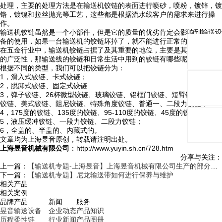
处理，主要的处理方法是在输送机铰链的表面进行喷砂，喷粉，镀锌，镀
铬，镀镍和拉丝抛光等工艺，这些都是根据流水线客户的需求来进行操
作。
输送机铰链虽然是一个小部件，但是它的质量的优劣肯定会影响到输送设
备的使用，如果一台输送机的铰链坏掉了，就不能进行正常的运转。
在五金行业中，输送机铰链占据了及其重要的地位，主要是其的运用范围
的广泛性，那输送线的铰链和日常生活中用到的铰链有哪些呢？
根据不同的类型，我们可以把铰链分为：
1，滑入式铰链、卡式铰链；
2，脱卸式铰链、固定式铰链
3，弹子铰链、26杯微型铰链、玻璃铰链、铝框门铰链、短臂铰链、反弹
铰链、美式铰链、阻尼铰链、特殊角度铰链、普通一、二段力铰链；
4，175度的铰链、135度的铰链、95-110度的铰链、45度的铰链等等；
5，液压缓冲铰链、一段力铰链、二段力铰链；
6，全盖的、半盖的、内藏式的。
文章均为上海昱音原创，转载请注明出处。
上海昱音机械有限公司
：http://www.yuyin.sh.cn/728.htm
分享与关注：
上一篇：
【输送机专题-上海昱音】上海昱音机械有限公司生产的部分输送配件产品
下一篇：
【输送机专题】尼龙输送带如何进行保养与维护
相关产品
相关案例
品牌
产品
新闻
服务
昱音
输送设备
企业动态
产品知识
历程
柔性链
行业新闻
产品图册