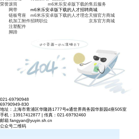
荣誉
滚筒
m6米乐安卓版下载的售后服务
网带
m6米乐安卓版下载的人才招聘
商城
链板弯座
m6米乐安卓版下载的人才理念
天猫官方商城
机加工附件
招聘职位
京东官方商城
注塑配件
脚蹄
021-69790948
69790949-830
地址：上海市青浦区华隆路1777号e通世界商务园华新园d座505室
手机：13917412877 | 传真：021-69792460
邮箱:
fangyan@yuyin.sh.cn
公众号二维码