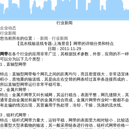
行业新闻
企业动态
行业新闻
您当前所在的位置： ·
新闻
·
行业新闻
【流水线输送线专题-上海昱音】网带的详细分类和特点
日期：2011-11-29
网带
在各个行业的应用非常广泛，其根据技术参数，外形，应用的不一样
可以分为以下几个类型：
1，直轴型网带
特点：直轴型网带每个网孔之间的距离均匀，而且密度很大，非常适宜体
积小，质地重的输送线，其是由左右交替的网条经过直串条连接而成的，
所以直轴型网带运行非常平稳可靠。
2，金属片网带：
特点：金属片网带又叫长城网，其运行稳当，表面平整，网孔缝隙大，其
通常是由金属丝和扁平的金属片组合而成，金属片网带作业时一般都不会
有走偏的情况出现，其普遍用于热处理，冷却，干燥，洗涤的流水线。
3，链杆式网带：
特点：链杆式网带力量大，运转平稳，网带的表面受力相对较小，比较适
合重型大型承载物的输送，其一般采用链条进行传动，链杆式网带价格一