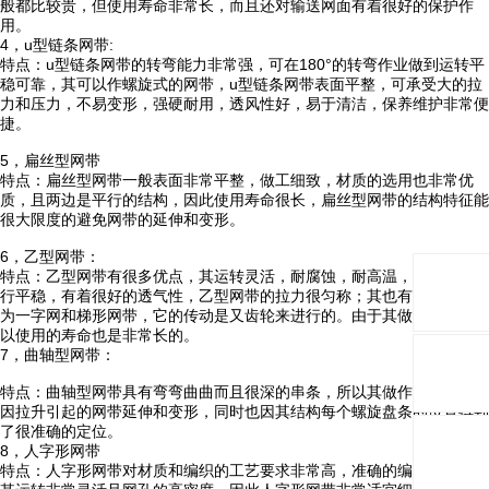
般都比较贵，但使用寿命非常长，而且还对输送网面有着很好的保护作
用。
4，u型链条网带:
特点：u型链条网带的转弯能力非常强，可在180°的转弯作业做到运转平
稳可靠，其可以作螺旋式的网带，u型链条网带表面平整，可承受大的拉
力和压力，不易变形，强硬耐用，透风性好，易于清洁，保养维护非常便
捷。
5，扁丝型网带
特点：扁丝型网带一般表面非常平整，做工细致，材质的选用也非常优
质，且两边是平行的结构，因此使用寿命很长，扁丝型网带的结构特征能
很大限度的避免网带的延伸和变形。
6，乙型网带：
特点：乙型网带有很多优点，其运转灵活，耐腐蚀，耐高温，耐压力，运
行平稳，有着很好的透气性，乙型网带的拉力很匀称；其也有别的叫法，
为一字网和梯形网带，它的传动是又齿轮来进行的。由于其做工细致，所
以使用的寿命也是非常长的。
7，曲轴型网带：
特点：曲轴型网带具有弯弯曲曲而且很深的串条，所以其做作业时能减少
因拉升引起的网带延伸和变形，同时也因其结构每个螺旋盘条的位置得到
了很准确的定位。
8，人字形网带
特点：人字形网带对材质和编织的工艺要求非常高，准确的编织工艺能使