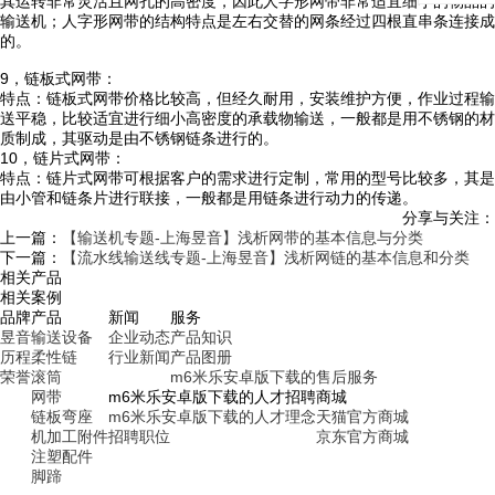
其运转非常灵活且网孔的高密度，因此人字形网带非常适宜细小的物品的
输送机；人字形网带的结构特点是左右交替的网条经过四根直串条连接成
的。
9，链板式网带：
特点：链板式网带价格比较高，但经久耐用，安装维护方便，作业过程输
送平稳，比较适宜进行细小高密度的承载物输送，一般都是用不锈钢的材
质制成，其驱动是由不锈钢链条进行的。
10，链片式网带：
特点：链片式网带可根据客户的需求进行定制，常用的型号比较多，其是
由小管和链条片进行联接，一般都是用链条进行动力的传递。
分享与关注：
上一篇：
【输送机专题-上海昱音】浅析网带的基本信息与分类
下一篇：
【流水线输送线专题-上海昱音】浅析网链的基本信息和分类
相关产品
相关案例
品牌
产品
新闻
服务
昱音
输送设备
企业动态
产品知识
历程
柔性链
行业新闻
产品图册
荣誉
滚筒
m6米乐安卓版下载的售后服务
网带
m6米乐安卓版下载的人才招聘
商城
链板弯座
m6米乐安卓版下载的人才理念
天猫官方商城
机加工附件
招聘职位
京东官方商城
注塑配件
脚蹄