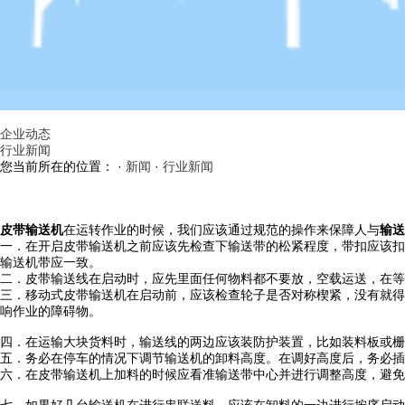
企业动态
行业新闻
您当前所在的位置： ·
新闻
·
行业新闻
皮带输送机
在运转作业的时候，我们应该通过规范的操作来保障人与
输送
一．在开启皮带输送机之前应该先检查下输送带的松紧程度，带扣应该扣
输送机带应一致。
二．皮带输送线在启动时，应先里面任何物料都不要放，空载运送，在等
三．移动式皮带输送机在启动前，应该检查轮子是否对称楔紧，没有就得
响作业的障碍物。
四．在运输大块货料时，输送线的两边应该装防护装置，比如装料板或栅
五．务必在停车的情况下调节输送机的卸料高度。在调好高度后，务必插
六．在皮带输送机上加料的时候应看准输送带中心并进行调整高度，避免
七．如果好几台输送机在进行串联送料，应该在卸料的一边进行按序启动