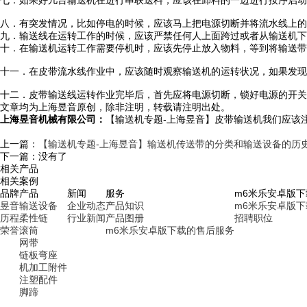
八．有突发情况，比如停电的时候，应该马上把电源切断并将流水线上的
九．输送线在运转工作的时候，应该严禁任何人上面跨过或者从输送机下
十．在输送机运转工作需要停机时，应该先停止放入物料，等到将输送带
十一．在皮带流水线作业中，应该随时观察输送机的运转状况，如果发现
十二．皮带输送线运转作业完毕后，首先应将电源切断，锁好电源的开关
文章均为上海昱音原创，除非注明，转载请注明出处。
上海昱音机械有限公司：
【输送机专题-上海昱音】皮带输送机我们应该
上一篇：
【输送机专题-上海昱音】输送机传送带的分类和输送设备的历
下一篇：没有了
相关产品
相关案例
品牌
产品
新闻
服务
m6米乐安卓版
昱音
输送设备
企业动态
产品知识
m6米乐安卓版
历程
柔性链
行业新闻
产品图册
招聘职位
荣誉
滚筒
m6米乐安卓版下载的售后服务
网带
链板弯座
机加工附件
注塑配件
脚蹄