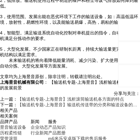
2，低排放。输送机使用过程中制造的噪声和粉尘等废气排放如何降到最
低。
3，使用范围。发展出能在恶劣环境下工作的输送设备，如：高温低温环
境，放射性，易燃性环境，以及能输送易爆，高热，易粘的输送机。
4，智能型。满足输送系统自动化控制对单机提出的指令，自动分拣输送
机满足分拣动作的要求。
5，大型化发展。不少国家正在研制长距离，持续大输送量更完美的输送
机结构以满足需求。
未来输送机的将向着降低能量消耗、减少污染、扩大使用范围、物料
自动分拣、大型化发展等方面发展。
文章均为上海昱音原创，除非注明，转载请注明出处。
上海昱音机械有限公司
： 【输送机专题-上海昱音】浅析输送机输送设备
的发展前景
分享与关注：
上一篇：
【输送机专题-上海昱音】浅析滚筒输送机各方面的特点
下一篇：
【输送机专题-上海昱音】输送机传送带的分类和输送设备的历史轨迹
相关产品
相关案例
品牌
产品
新闻
服务
昱音
输送设备
企业动态
产品知识
历程
柔性链
行业新闻
产品图册
荣誉
滚筒
m6米乐安卓版下载的售后服务