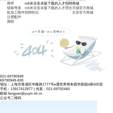
网带
m6米乐安卓版下载的人才招聘
商城
链板弯座
m6米乐安卓版下载的人才理念
天猫官方商城
机加工附件
招聘职位
京东官方商城
注塑配件
脚蹄
021-69790948
69790949-830
地址：上海市青浦区华隆路1777号e通世界商务园华新园d座505室
手机：13917412877 | 传真：021-69792460
邮箱:
fangyan@yuyin.sh.cn
公众号二维码