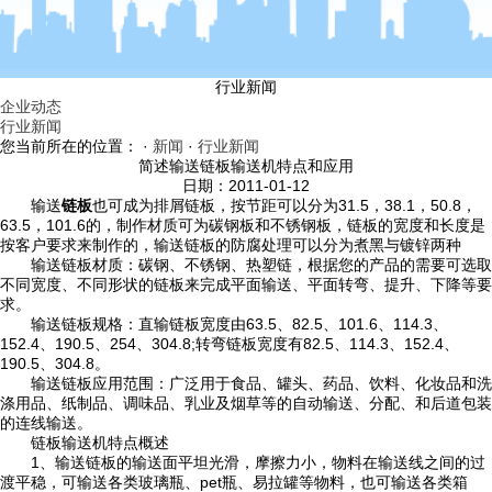
行业新闻
企业动态
行业新闻
您当前所在的位置： ·
新闻
·
行业新闻
简述输送链板输送机特点和应用
日期：2011-01-12
输送
链板
也可成为排屑链板，按节距可以分为31.5，38.1，50.8，
63.5，101.6的，制作材质可为碳钢板和不锈钢板，链板的宽度和长度是
按客户要求来制作的，输送链板的防腐处理可以分为煮黑与镀锌两种
输送链板材质：碳钢、不锈钢、热塑链，根据您的产品的需要可选取
不同宽度、不同形状的链板来完成平面输送、平面转弯、提升、下降等要
求。
输送链板规格：直输链板宽度由63.5、82.5、101.6、114.3、
152.4、190.5、254、304.8;转弯链板宽度有82.5、114.3、152.4、
190.5、304.8。
输送链板应用范围：广泛用于食品、罐头、药品、饮料、化妆品和洗
涤用品、纸制品、调味品、乳业及烟草等的自动输送、分配、和后道包装
的连线输送。
链板输送机特点概述
1、输送链板的输送面平坦光滑，摩擦力小，物料在输送线之间的过
渡平稳，可输送各类玻璃瓶、pet瓶、易拉罐等物料，也可输送各类箱