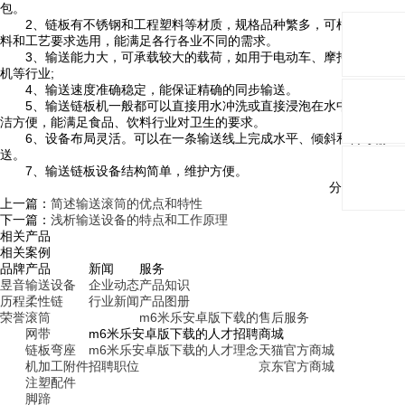
包。
2、链板有不锈钢和工程塑料等材质，规格品种繁多，可根据输送物
料和工艺要求选用，能满足各行各业不同的需求。
3、输送能力大，可承载较大的载荷，如用于电动车、摩托车、发电
机等行业;
4、输送速度准确稳定，能保证精确的同步输送。
5、输送链板机一般都可以直接用水冲洗或直接浸泡在水中。设备清
洁方便，能满足食品、饮料行业对卫生的要求。
6、设备布局灵活。可以在一条输送线上完成水平、倾斜和转弯输
送。
7、输送链板设备结构简单，维护方便。
分享与关注：
上一篇：
简述输送滚筒的优点和特性
下一篇：
浅析输送设备的特点和工作原理
相关产品
相关案例
品牌
产品
新闻
服务
昱音
输送设备
企业动态
产品知识
历程
柔性链
行业新闻
产品图册
荣誉
滚筒
m6米乐安卓版下载的售后服务
网带
m6米乐安卓版下载的人才招聘
商城
链板弯座
m6米乐安卓版下载的人才理念
天猫官方商城
机加工附件
招聘职位
京东官方商城
注塑配件
脚蹄