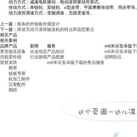
动力方式：减速电机驱动，电动滚筒驱动等形式。
传动方式：单链轮、双链轮、o型皮带、平面摩擦传动带、同步带等
动力滚筒调速方式：变频调速，无级变速等。
上一篇：
链条的外链板外观设计
下一篇：
简述无动力滚筒输送机的特点和选型要点
相关产品
相关案例
品牌
产品
新闻
服务
m6米乐安卓版
昱音
输送设备
企业动态
产品知识
m6米乐安卓版
历程
柔性链
行业新闻
产品图册
招聘职位
荣誉
滚筒
m6米乐安卓版下载的售后服务
网带
链板弯座
机加工附件
注塑配件
脚蹄