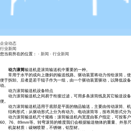
企业动态
行业新闻
您当前所在的位置： ·
新闻
·
行业新闻
动力滚筒
输送机是滚筒输送机中重要的一种。
常用于水平的或向上微斜的输送线路。驱动装置将动力传给滚筒，使其
便于拆卸。后者是若干辊子作为一组，由一个驱动装置驱动，以降低设备
动。
动力滚筒输送机设备特点
动力滚筒输送机之间易于衔接过滤，可用多条滚筒线及其它输送设备或
便。
动力滚筒输送机适用于底部是平面的物品输送，主要由传动滚筒、机架
结构形式：从驱动形式上分为有动力、电动滚筒等，按布局形式分为
动力滚筒输送机尺寸规格：滚筒输送机内宽度由客户指定，可按客户需求制作
60、76、89mm等。转弯滚筒的锥度我们会根据输送物体的重量、外形
机架材质：碳钢喷塑，不锈钢，铝型材。