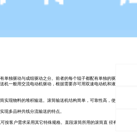
有单独驱动与成组驱动之分。前者的每个辊子都配有单独的驱动装置，以
送机一般用交流电动机驱动，根据需要亦可用双速电动机和液压马达驱
筒实现物料的堆积输送。滚筒输送机结构简单，可靠性高，使用维护方
实现多品种共线分流输送的特点。
可按客户需求采用其它特殊规格。直段滚筒所用的滚筒直 径有38、50、